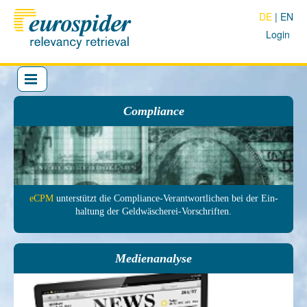
DE
EN
Login
Compliance
eCPM
unter­stützt die Com­pliance-Ver­antwort­lichen bei der Ein­
haltung der Geld­wäscherei-Vor­schrif­ten.
Medienanalyse