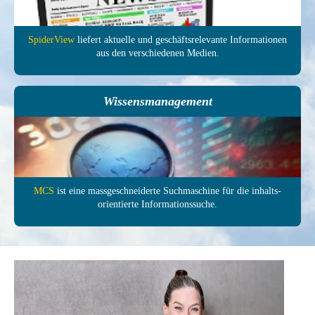
SpiderView
liefert aktuelle und ge­schäfts­relevante In­forma­tionen
aus den ver­schie­denen Medien.
Wissensmanagement
MCS
ist eine mass­ge­schneiderte Such­maschine für die inhalts­
orientierte In­formations­suche.