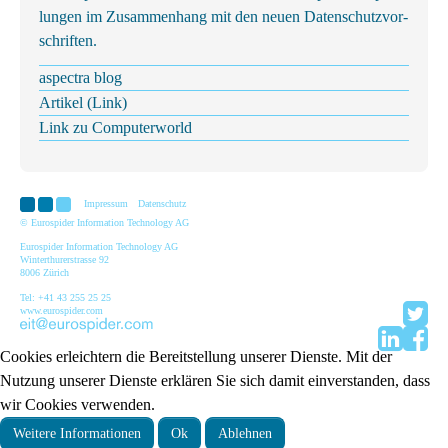
lun­gen im Zu­sam­men­hang mit den neu­en Da­ten­schutz­vor­
schrif­ten.
aspectra blog
Artikel (Link)
Link zu Com­pu­ter­world­
Impressum
Datenschutz
© Eurospider Information Technology AG
Eurospider Information Technology AG
Winterthurerstrasse 92
8006 Zürich
Tel: +41 43 255 25 25
www.eurospider.com
Cookies erleichtern die Bereitstellung unserer Dienste. Mit der
Nutzung unserer Dienste erklären Sie sich damit einverstanden, dass
wir Cookies verwenden.
Weitere Informationen
Ok
Ablehnen