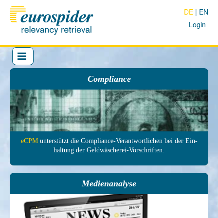
DE
EN
Login
Compliance
eCPM
unter­stützt die Com­pliance-Ver­antwort­lichen bei der Ein­
haltung der Geld­wäscherei-Vor­schrif­ten.
Medienanalyse