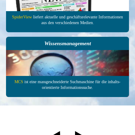
SpiderView
liefert aktuelle und ge­schäfts­relevante In­forma­tionen
aus den ver­schie­denen Medien.
Wissensmanagement
MCS
ist eine mass­ge­schneiderte Such­maschine für die inhalts­
orientierte In­formations­suche.