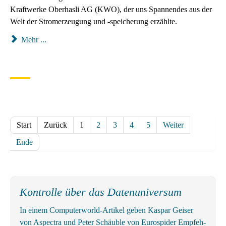
Kraftwerke Oberhasli AG (KWO), der uns Spannendes aus der
Welt der Stromerzeugung und -speicherung erzählte.
Mehr ...
Start
Zurück
1
2
3
4
5
Weiter
Ende
Kontrolle über das Datenuniversum
In ei­nem Com­pu­ter­world-Ar­ti­kel ge­ben Kas­par Gei­ser
von As­pec­tra und Pe­ter Schäu­b­le von Eu­ro­spi­der Emp­feh­