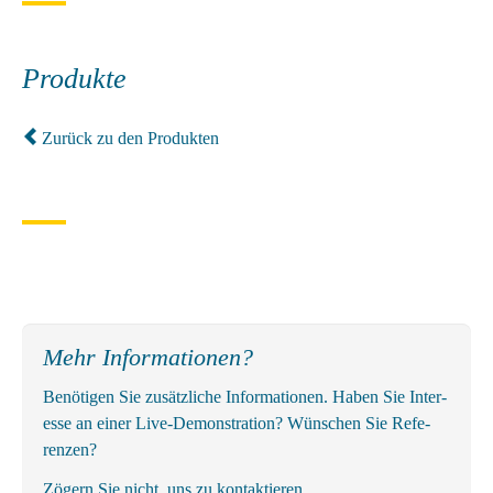
Produkte
Zurück zu den Produkten
Mehr Informationen?
Be­nö­ti­gen Sie zu­sätz­li­che In­for­ma­tio­nen. Ha­ben Sie In­ter­
es­se an ei­ner Li­ve-De­mons­tra­ti­on? Wün­schen Sie Re­fe­
ren­zen?
Zö­gern Sie nicht, uns zu kon­tak­tie­ren.