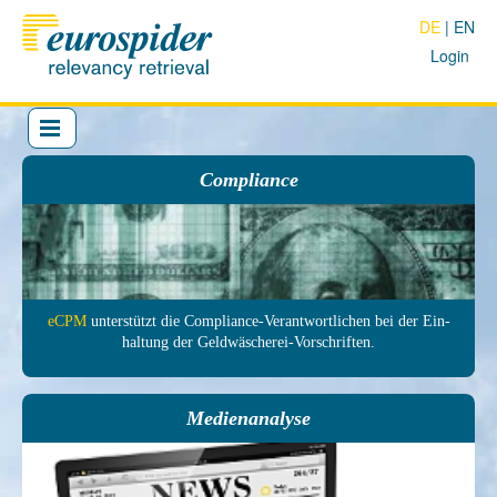
DE
EN
Login
Compliance
eCPM
unter­stützt die Com­pliance-Ver­antwort­lichen bei der Ein­
haltung der Geld­wäscherei-Vor­schrif­ten.
Medienanalyse