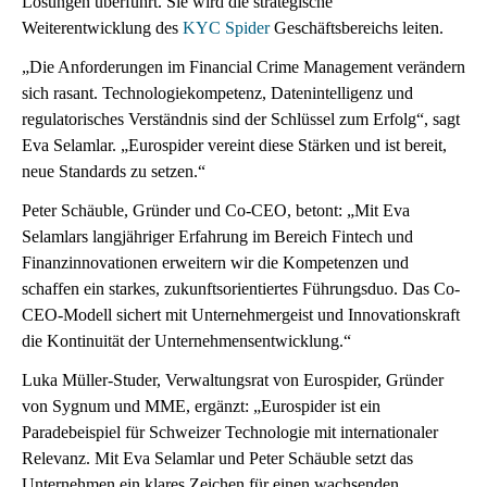
Lösungen überführt. Sie wird die strategische
Weiterentwicklung des
KYC Spider
Geschäftsbereichs leiten.
„Die Anforderungen im Financial Crime Management verändern
sich rasant. Technologiekompetenz, Datenintelligenz und
regulatorisches Verständnis sind der Schlüssel zum Erfolg“, sagt
Eva Selamlar. „Eurospider vereint diese Stärken und ist bereit,
neue Standards zu setzen.“
Peter Schäuble, Gründer und Co-CEO, betont: „Mit Eva
Selamlars langjähriger Erfahrung im Bereich Fintech und
Finanzinnovationen erweitern wir die Kompetenzen und
schaffen ein starkes, zukunftsorientiertes Führungsduo. Das Co-
CEO-Modell sichert mit Unternehmergeist und Innovationskraft
die Kontinuität der Unternehmensentwicklung.“
Luka Müller-Studer, Verwaltungsrat von Eurospider, Gründer
von Sygnum und MME, ergänzt: „Eurospider ist ein
Paradebeispiel für Schweizer Technologie mit internationaler
Relevanz. Mit Eva Selamlar und Peter Schäuble setzt das
Unternehmen ein klares Zeichen für einen wachsenden