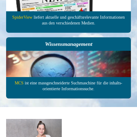
SpiderView
liefert aktuelle und ge­schäfts­relevante In­forma­tionen
aus den ver­schie­denen Medien.
Wissensmanagement
MCS
ist eine mass­ge­schneiderte Such­maschine für die inhalts­
orientierte In­formations­suche.