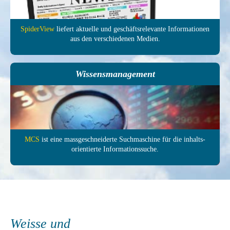
SpiderView
liefert aktuelle und ge­schäfts­relevante In­forma­tionen
aus den ver­schie­denen Medien.
Wissensmanagement
MCS
ist eine mass­ge­schneiderte Such­maschine für die inhalts­
orientierte In­formations­suche.
Weisse und