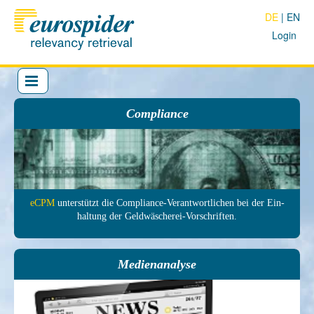
DE
EN
Login
Compliance
eCPM
unter­stützt die Com­pliance-Ver­antwort­lichen bei der Ein­
haltung der Geld­wäscherei-Vor­schrif­ten.
Medienanalyse