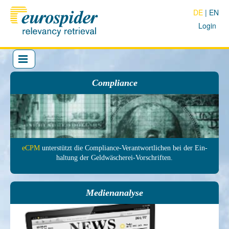
DE
EN
Login
Compliance
eCPM
unter­stützt die Com­pliance-Ver­antwort­lichen bei der Ein­
haltung der Geld­wäscherei-Vor­schrif­ten.
Medienanalyse