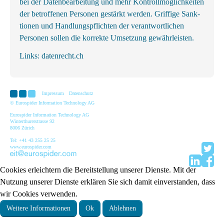
bei der Datenbearbeitung und mehr Kontrollmöglichkeiten
der betroffenen Personen gestärkt werden. Griffige Sank­
tionen und Handlungs­pflichten der ver­ant­wortl­ichen
Personen sollen die korrekte Um­setzung gewähr­leisten.
Links:
datenrecht.ch
Impressum
Datenschutz
© Eurospider Information Technology AG
Eurospider Information Technology AG
Winterthurerstrasse 92
8006 Zürich
Tel: +41 43 255 25 25
www.eurospider.com
Cookies erleichtern die Bereitstellung unserer Dienste. Mit der
Nutzung unserer Dienste erklären Sie sich damit einverstanden, dass
wir Cookies verwenden.
Weitere Informationen
Ok
Ablehnen