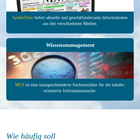
SpiderView
liefert aktuelle und ge­schäfts­relevante In­forma­tionen
aus den ver­schie­denen Medien.
Wissensmanagement
MCS
ist eine mass­ge­schneiderte Such­maschine für die inhalts­
orientierte In­formations­suche.
Wie häufig soll