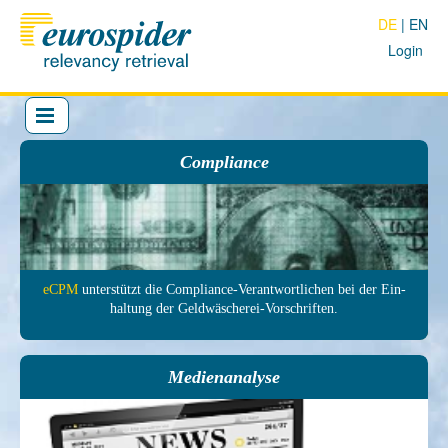
DE
EN
Login
Compliance
eCPM
unter­stützt die Com­pliance-Ver­antwort­lichen bei der Ein­
haltung der Geld­wäscherei-Vor­schrif­ten.
Medienanalyse