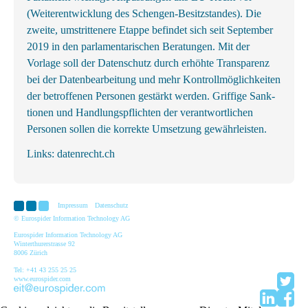
(Weiter­entwicklung des Schengen-Besitz­standes). Die
zweite, um­strittenere Etappe befindet sich seit September
2019 in den parlamentarischen Beratungen. Mit der
Vorlage soll der Datenschutz durch erhöhte Transparenz
bei der Datenbearbeitung und mehr Kontrollmöglichkeiten
der betroffenen Personen gestärkt werden. Griffige Sank­
tionen und Handlungs­pflichten der ver­ant­wortl­ichen
Personen sollen die korrekte Um­setzung gewähr­leisten.
Links:
datenrecht.ch
Impressum
Datenschutz
© Eurospider Information Technology AG
Eurospider Information Technology AG
Winterthurerstrasse 92
8006 Zürich
Tel: +41 43 255 25 25
www.eurospider.com