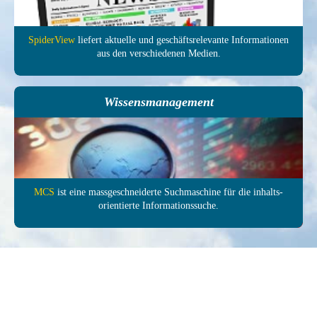
SpiderView
liefert aktuelle und ge­schäfts­relevante In­forma­tionen
aus den ver­schie­denen Medien.
Wissensmanagement
MCS
ist eine mass­ge­schneiderte Such­maschine für die inhalts­
orientierte In­formations­suche.