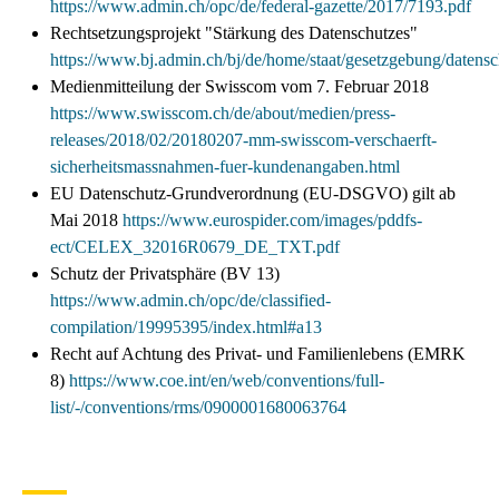
https://www.admin.ch/opc/de/federal-gazette/2017/7193.pdf
Rechtsetzungsprojekt "Stärkung des Datenschutzes"
https://www.bj.admin.ch/bj/de/home/staat/gesetzgebung/datens
Medienmitteilung der Swisscom vom 7. Februar 2018
https://www.swisscom.ch/de/about/medien/press-
releases/2018/02/20180207-mm-swisscom-verschaerft-
sicherheitsmassnahmen-fuer-kundenangaben.html
EU Datenschutz-Grundverordnung (EU-DSGVO) gilt ab
Mai 2018
https://www.eurospider.com/images/pddfs-
ect/CELEX_32016R0679_DE_TXT.pdf
Schutz der Privatsphäre (BV 13)
https://www.admin.ch/opc/de/classified-
compilation/19995395/index.html#a13
Recht auf Achtung des Privat- und Familienlebens (EMRK
8)
https://www.coe.int/en/web/conventions/full-
list/-/conventions/rms/0900001680063764