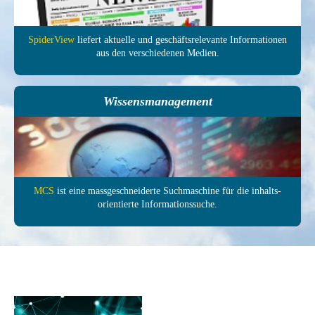
SpiderView
liefert aktuelle und ge­schäfts­relevante In­forma­tionen
aus den ver­schie­denen Medien.
Wissensmanagement
MCS
ist eine mass­ge­schneiderte Such­maschine für die inhalts­
orientierte In­formations­suche.