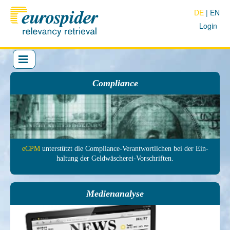
DE
EN
Login
Compliance
eCPM
unter­stützt die Com­pliance-Ver­antwort­lichen bei der Ein­
haltung der Geld­wäscherei-Vor­schrif­ten.
Medienanalyse