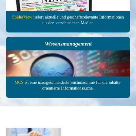
SpiderView
liefert aktuelle und ge­schäfts­relevante In­forma­tionen
aus den ver­schie­denen Medien.
Wissensmanagement
MCS
ist eine mass­ge­schneiderte Such­maschine für die inhalts­
orientierte In­formations­suche.