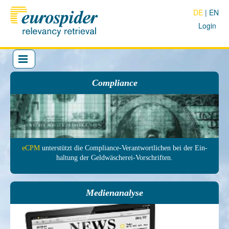
DE
EN
Login
Compliance
eCPM
unter­stützt die Com­pliance-Ver­antwort­lichen bei der Ein­
haltung der Geld­wäscherei-Vor­schrif­ten.
Medienanalyse