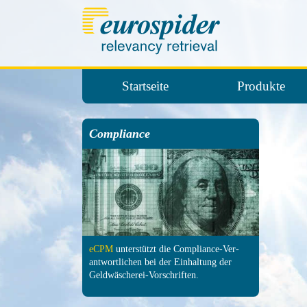
Startseite
Produkte
Compliance
eCPM
unter­stützt die Com­pliance-Ver­
antwort­lichen bei der Ein­haltung der
Geld­wäscherei-Vor­schrif­ten.