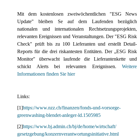
Mit dem kostenlosen zweiwöchentlichen "ESG News
Update" bleiben Se auf dem Laufenden bezüglich
nationalen und internationalen Rechtsetzungsprojekten,
relevanten Ereignissen und Veranstaltungen. Der "ESG Risk
Check" prüft bis zu 100 Lieferanten und erstellt Detail-
Reports für die drei riskantesten Entitäten. Der „ESG Risk
Monitor" überwacht laufende die Lieferantenkette und
schickt Alerts bei relevanten Ereignissen.
Weitere
Informationen finden Sie hier
Links:
[1]
https://www.nzz.ch/finanzen/fonds-und-vorsorge-
greenwashing-blendet-anleger-ld.1505985
[2]
https://www.bj.admin.ch/bj/de/home/wirtschaft/
gesetzgebung/konzernverantwortungsinitiative.html