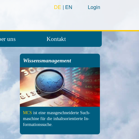
DE
EN
Login
er uns
Kontakt
Wissensmanagement
MCS
ist eine mass­ge­schneiderte Such­
maschine für die inhalts­orientierte In­
formations­suche.