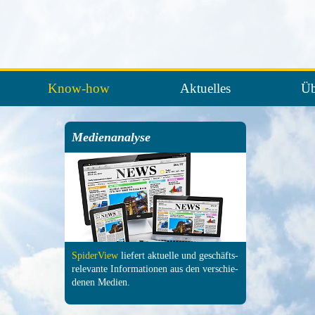
Know-how
Aktuelles
Üb
Medienanalyse
SpiderView
liefert aktuelle und ge­schäfts­
relevante In­forma­tionen aus den ver­schie­
denen Medien.