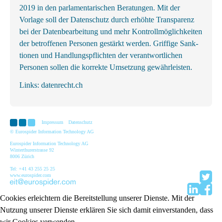
2019 in den parlamentarischen Beratungen. Mit der
Vorlage soll der Datenschutz durch erhöhte Transparenz
bei der Datenbearbeitung und mehr Kontrollmöglichkeiten
der betroffenen Personen gestärkt werden. Griffige Sank­
tionen und Handlungs­pflichten der ver­ant­wortl­ichen
Personen sollen die korrekte Um­setzung gewähr­leisten.
Links:
datenrecht.ch
Impressum
Datenschutz
© Eurospider Information Technology AG
Eurospider Information Technology AG
Winterthurerstrasse 92
8006 Zürich
Tel: +41 43 255 25 25
www.eurospider.com
Cookies erleichtern die Bereitstellung unserer Dienste. Mit der
Nutzung unserer Dienste erklären Sie sich damit einverstanden, dass
wir Cookies verwenden.