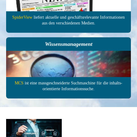
SpiderView
liefert aktuelle und ge­schäfts­relevante In­forma­tionen
aus den ver­schie­denen Medien.
Wissensmanagement
MCS
ist eine mass­ge­schneiderte Such­maschine für die inhalts­
orientierte In­formations­suche.