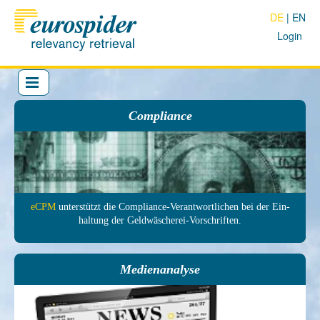
DE
EN
Login
Compliance
eCPM
unter­stützt die Com­pliance-Ver­antwort­lichen bei der Ein­
haltung der Geld­wäscherei-Vor­schrif­ten.
Medienanalyse