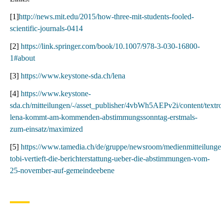
[1]
http://news.mit.edu/2015/how-three-mit-students-fooled-
scientific-journals-0414
[2]
https://link.springer.com/book/10.1007/978-3-030-16800-
1#about
[3]
https://www.keystone-sda.ch/lena
[4]
https://www.keystone-
sda.ch/mitteilungen/-/asset_publisher/4vbWh5AEPv2i/content/textr
lena-kommt-am-kommenden-abstimmungssonntag-erstmals-
zum-einsatz/maximized
[5]
https://www.tamedia.ch/de/gruppe/newsroom/medienmitteilungen
tobi-vertieft-die-berichterstattung-ueber-die-abstimmungen-vom-
25-november-auf-gemeindeebene