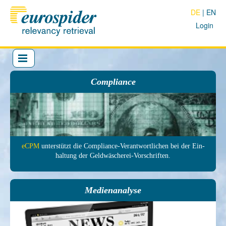
DE
EN
Login
Compliance
eCPM
unter­stützt die Com­pliance-Ver­antwort­lichen bei der Ein­
haltung der Geld­wäscherei-Vor­schrif­ten.
Medienanalyse