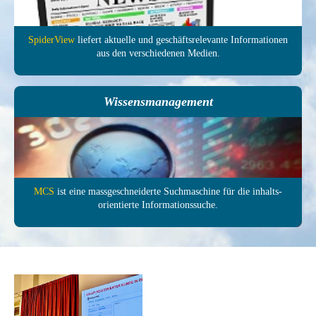
SpiderView
liefert aktuelle und ge­schäfts­relevante In­forma­tionen
aus den ver­schie­denen Medien.
Wissensmanagement
MCS
ist eine mass­ge­schneiderte Such­maschine für die inhalts­
orientierte In­formations­suche.