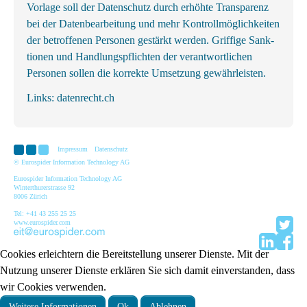
Vorlage soll der Datenschutz durch erhöhte Transparenz
bei der Datenbearbeitung und mehr Kontrollmöglichkeiten
der betroffenen Personen gestärkt werden. Griffige Sank­
tionen und Handlungs­pflichten der ver­ant­wortl­ichen
Personen sollen die korrekte Um­setzung gewähr­leisten.
Links:
datenrecht.ch
Impressum
Datenschutz
© Eurospider Information Technology AG
Eurospider Information Technology AG
Winterthurerstrasse 92
8006 Zürich
Tel: +41 43 255 25 25
www.eurospider.com
Cookies erleichtern die Bereitstellung unserer Dienste. Mit der
Nutzung unserer Dienste erklären Sie sich damit einverstanden, dass
wir Cookies verwenden.
Weitere Informationen
Ok
Ablehnen