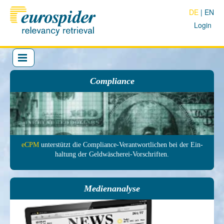
DE
EN
Login
Compliance
eCPM
unter­stützt die Com­pliance-Ver­antwort­lichen bei der Ein­
haltung der Geld­wäscherei-Vor­schrif­ten.
Medienanalyse