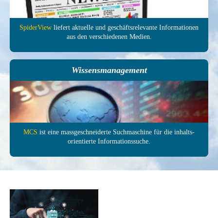
SpiderView
liefert aktuelle und ge­schäfts­relevante In­forma­tionen
aus den ver­schie­denen Medien.
Wissensmanagement
MCS
ist eine mass­ge­schneiderte Such­maschine für die inhalts­
orientierte In­formations­suche.