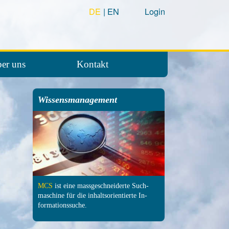
DE
EN
Login
er uns
Kontakt
Wissensmanagement
MCS
ist eine mass­ge­schneiderte Such­
maschine für die inhalts­orientierte In­
formations­suche.