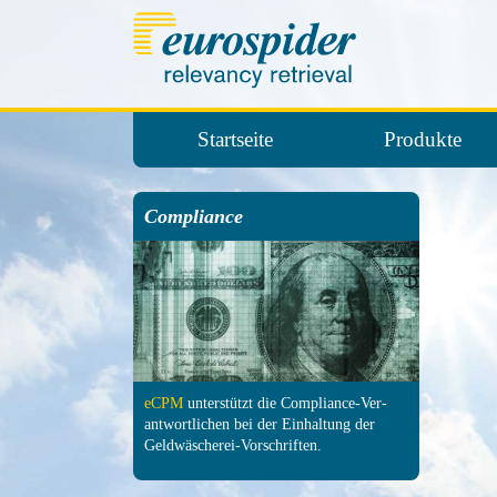
Startseite
Produkte
Compliance
eCPM
unter­stützt die Com­pliance-Ver­
antwort­lichen bei der Ein­haltung der
Geld­wäscherei-Vor­schrif­ten.