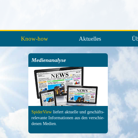
Know-how
Aktuelles
Üb
Medienanalyse
SpiderView
liefert aktuelle und ge­schäfts­
relevante In­forma­tionen aus den ver­schie­
denen Medien.