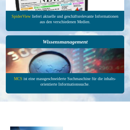
SpiderView
liefert aktuelle und ge­schäfts­relevante In­forma­tionen
aus den ver­schie­denen Medien.
Wissensmanagement
MCS
ist eine mass­ge­schneiderte Such­maschine für die inhalts­
orientierte In­formations­suche.