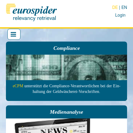
DE
EN
Login
Compliance
eCPM
unter­stützt die Com­pliance-Ver­antwort­lichen bei der Ein­
haltung der Geld­wäscherei-Vor­schrif­ten.
Medienanalyse