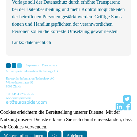
Vorlage soll der Datenschutz durch erhöhte Transparenz
bei der Datenbearbeitung und mehr Kontrollmöglichkeiten
der betroffenen Personen gestärkt werden. Griffige Sank­
tionen und Handlungs­pflichten der ver­ant­wortl­ichen
Personen sollen die korrekte Um­setzung gewähr­leisten.
Links:
datenrecht.ch
Impressum
Datenschutz
© Eurospider Information Technology AG
Eurospider Information Technology AG
Winterthurerstrasse 92
8006 Zürich
Tel: +41 43 255 25 25
www.eurospider.com
Cookies erleichtern die Bereitstellung unserer Dienste. Mit der
Nutzung unserer Dienste erklären Sie sich damit einverstanden, dass
wir Cookies verwenden.
Weitere Informationen
Ok
Ablehnen