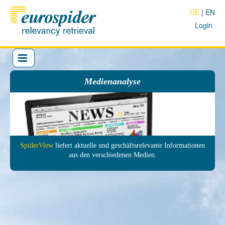
DE
EN
Login
Medienanalyse
SpiderView
liefert aktuelle und ge­schäfts­relevante In­forma­tionen
aus den ver­schie­denen Medien.