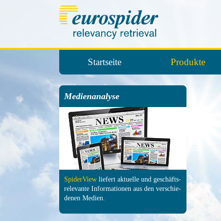
Startseite
Produkte
Medienanalyse
SpiderView
liefert aktuelle und ge­schäfts­
relevante In­forma­tionen aus den ver­schie­
denen Medien.