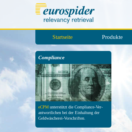
Startseite
Produkte
Compliance
eCPM
unter­stützt die Com­pliance-Ver­
antwort­lichen bei der Ein­haltung der
Geld­wäscherei-Vor­schrif­ten.