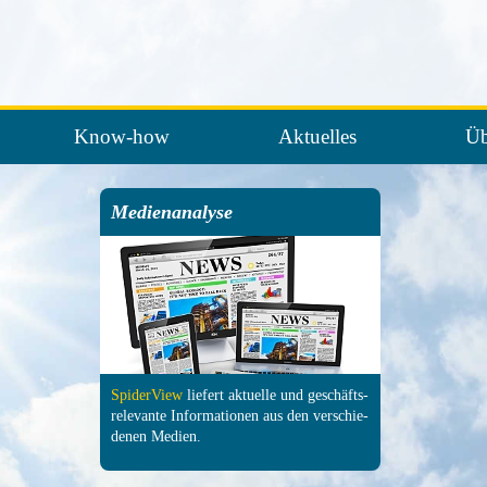
Know-how
Aktuelles
Üb
Medienanalyse
SpiderView
liefert aktuelle und ge­schäfts­
relevante In­forma­tionen aus den ver­schie­
denen Medien.