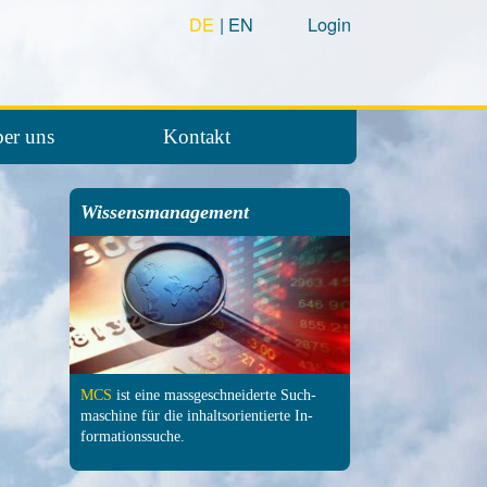
DE
EN
Login
er uns
Kontakt
Wissensmanagement
MCS
ist eine mass­ge­schneiderte Such­
maschine für die inhalts­orientierte In­
formations­suche.