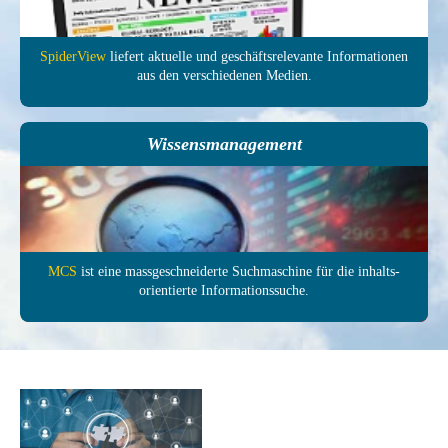
SpiderView
liefert aktuelle und ge­schäfts­relevante In­forma­tionen
aus den ver­schie­denen Medien.
Wissensmanagement
MCS
ist eine mass­ge­schneiderte Such­maschine für die inhalts­
orientierte In­formations­suche.