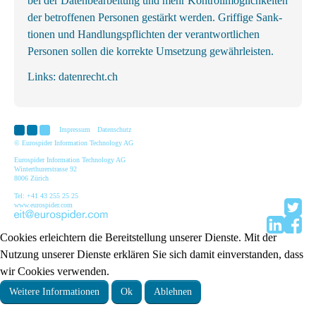
bei der Datenbearbeitung und mehr Kontrollmöglichkeiten
der betroffenen Personen gestärkt werden. Griffige Sank­
tionen und Handlungs­pflichten der ver­ant­wortl­ichen
Personen sollen die korrekte Um­setzung gewähr­leisten.
Links:
datenrecht.ch
Impressum
Datenschutz
© Eurospider Information Technology AG
Eurospider Information Technology AG
Winterthurerstrasse 92
8006 Zürich
Tel: +41 43 255 25 25
www.eurospider.com
Cookies erleichtern die Bereitstellung unserer Dienste. Mit der
Nutzung unserer Dienste erklären Sie sich damit einverstanden, dass
wir Cookies verwenden.
Weitere Informationen
Ok
Ablehnen