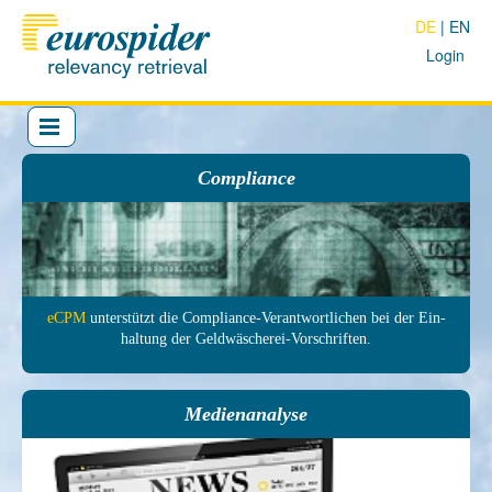
DE
EN
Login
Compliance
eCPM
unter­stützt die Com­pliance-Ver­antwort­lichen bei der Ein­
haltung der Geld­wäscherei-Vor­schrif­ten.
Medienanalyse