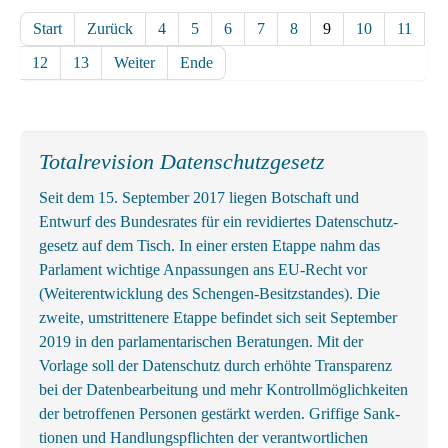
Start
Zurück
4
5
6
7
8
9
10
11
12
13
Weiter
Ende
Totalrevision Datenschutzgesetz
Seit dem 15. September 2017 liegen Botschaft und
Entwurf des Bundes­rates für ein revidiertes Daten­schutz­
gesetz auf dem Tisch. In einer ersten Etappe nahm das
Parlament wichtige An­passungen ans EU-Recht vor
(Weiter­entwicklung des Schengen-Besitz­standes). Die
zweite, um­strittenere Etappe befindet sich seit September
2019 in den parlamentarischen Beratungen. Mit der
Vorlage soll der Datenschutz durch erhöhte Transparenz
bei der Datenbearbeitung und mehr Kontrollmöglichkeiten
der betroffenen Personen gestärkt werden. Griffige Sank­
tionen und Handlungs­pflichten der ver­ant­wortl­ichen