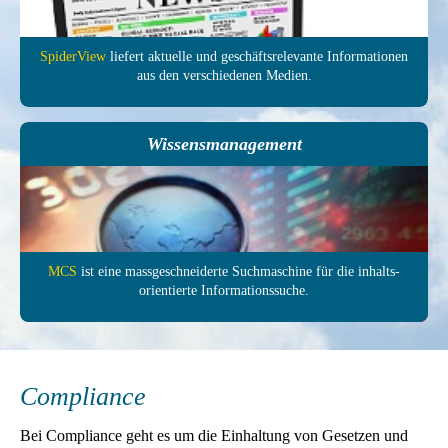
SpiderView
liefert aktuelle und ge­schäfts­relevante In­forma­tionen
aus den ver­schie­denen Medien.
Wissensmanagement
MCS
ist eine mass­ge­schneiderte Such­maschine für die inhalts­
orientierte In­formations­suche.
Compliance
Bei Compliance geht es um die Einhaltung von Gesetzen und