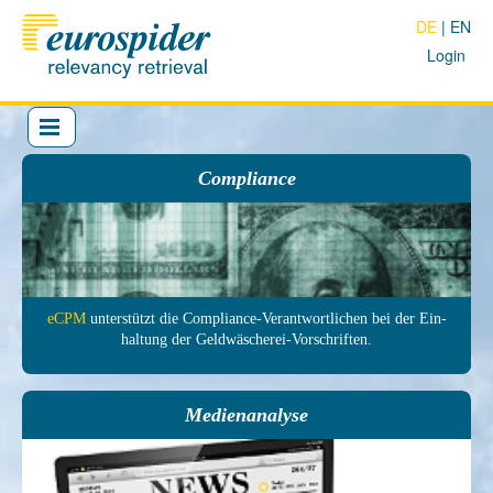
DE
EN
Login
Compliance
eCPM
unter­stützt die Com­pliance-Ver­antwort­lichen bei der Ein­
haltung der Geld­wäscherei-Vor­schrif­ten.
Medienanalyse