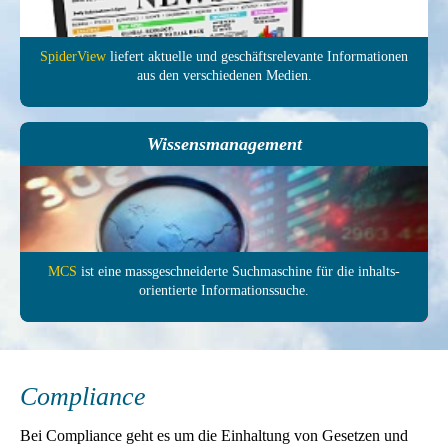
SpiderView
liefert aktuelle und ge­schäfts­relevante In­forma­tionen
aus den ver­schie­denen Medien.
Wissensmanagement
MCS
ist eine mass­ge­schneiderte Such­maschine für die inhalts­
orientierte In­formations­suche.
Compliance
Bei Compliance geht es um die Einhaltung von Gesetzen und