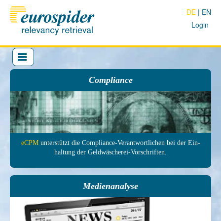
DE
EN
Login
Compliance
eCPM
unter­stützt die Com­pliance-Ver­antwort­lichen bei der Ein­
haltung der Geld­wäscherei-Vor­schrif­ten.
Medienanalyse