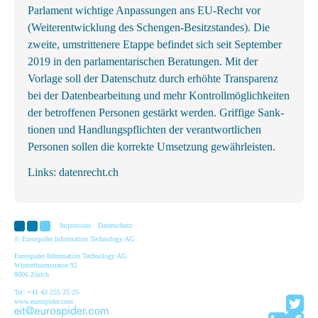
Parlament wichtige An­passungen ans EU-Recht vor
(Weiter­entwicklung des Schengen-Besitz­standes). Die
zweite, um­strittenere Etappe befindet sich seit September
2019 in den parlamentarischen Beratungen. Mit der
Vorlage soll der Datenschutz durch erhöhte Transparenz
bei der Datenbearbeitung und mehr Kontrollmöglichkeiten
der betroffenen Personen gestärkt werden. Griffige Sank­
tionen und Handlungs­pflichten der ver­ant­wortl­ichen
Personen sollen die korrekte Um­setzung gewähr­leisten.
Links:
datenrecht.ch
Impressum
Datenschutz
© Eurospider Information Technology AG
Eurospider Information Technology AG
Winterthurerstrasse 92
8006 Zürich
Tel: +41 43 255 25 25
www.eurospider.com