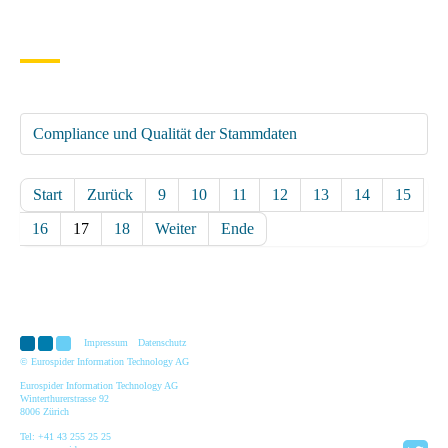
Compliance und Qualität der Stammdaten
Start
Zurück
9
10
11
12
13
14
15
16
17
18
Weiter
Ende
Impressum
Datenschutz
© Eurospider Information Technology AG
Eurospider Information Technology AG
Winterthurerstrasse 92
8006 Zürich
Tel: +41 43 255 25 25