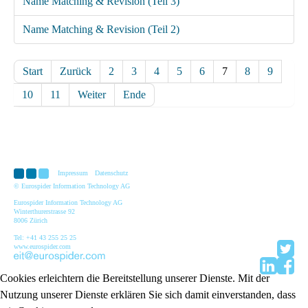
Name Matching & Revision (Teil 3)
Name Matching & Revision (Teil 2)
Start
Zurück
2
3
4
5
6
7
8
9
10
11
Weiter
Ende
Impressum
Datenschutz
© Eurospider Information Technology AG
Eurospider Information Technology AG
Winterthurerstrasse 92
8006 Zürich
Tel: +41 43 255 25 25
www.eurospider.com
Cookies erleichtern die Bereitstellung unserer Dienste. Mit der
Nutzung unserer Dienste erklären Sie sich damit einverstanden, dass